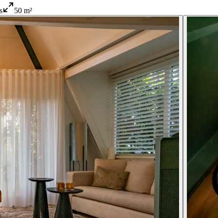
s
50 m²