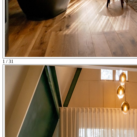
1
/
31