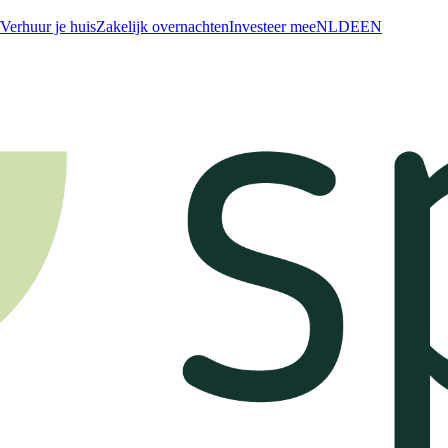
Verhuur je huis
Zakelijk overnachten
Investeer mee
NL
DE
EN