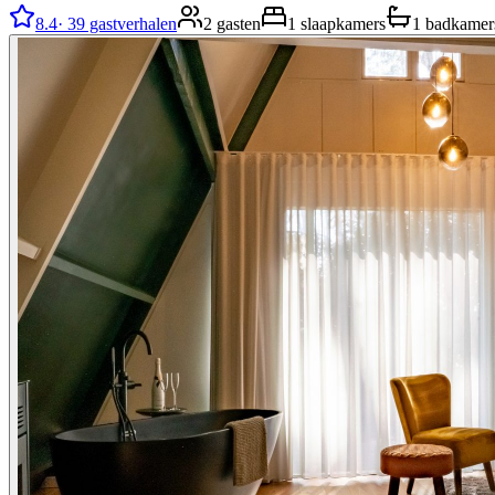
8.4
·
39 gastverhalen
2 gasten
1 slaapkamers
1 badkamer