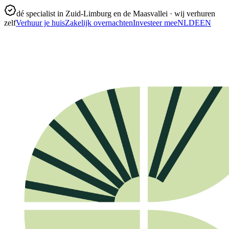
dé specialist in Zuid-Limburg en de Maasvallei · wij verhuren
zelf
Verhuur je huis
Zakelijk overnachten
Investeer mee
NL
DE
EN