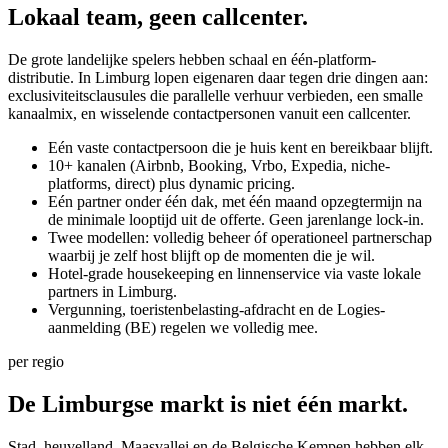
Lokaal team,
geen callcenter.
De grote landelijke spelers hebben schaal en één-platform-
distributie. In Limburg lopen eigenaren daar tegen drie dingen aan:
exclusiviteits­clausules die parallelle verhuur verbieden, een smalle
kanaalmix, en wisselende contactpersonen vanuit een callcenter.
Eén vaste contactpersoon die je huis kent en bereikbaar blijft.
10+ kanalen (Airbnb, Booking, Vrbo, Expedia, niche-
platforms, direct) plus dynamic pricing.
Eén partner onder één dak, met één maand opzegtermijn na
de minimale looptijd uit de offerte. Geen jarenlange lock-in.
Twee modellen: volledig beheer óf operationeel partnerschap
waarbij je zelf host blijft op de momenten die je wil.
Hotel-grade housekeeping en linnenservice via vaste lokale
partners in Limburg.
Vergunning, toeristenbelasting-afdracht en de Logies-
aanmelding (BE) regelen we volledig mee.
per regio
De Limburgse markt is
niet één markt.
Stad, heuvelland, Maasvallei en de Belgische Kempen hebben elk