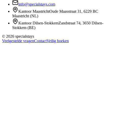
info@specialstays.com
Kantoor Maastricht
Oude Maasstraat 31
,
6229 BC
Maastricht
(
NL
)
Kantoor Dilsen-Stokkem
Zandstraat 74
,
3650
Dilsen-
Stokkem
(
BE
)
©
2026
specialstays
Veelgestelde vragen
Contact
Veilig boeken