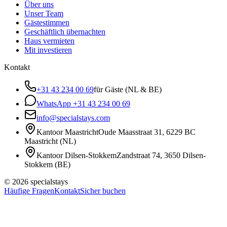
Über uns
Unser Team
Gästestimmen
Geschäftlich übernachten
Haus vermieten
Mit investieren
Kontakt
+31 43 234 00 69
für Gäste (NL & BE)
WhatsApp
+31 43 234 00 69
info@specialstays.com
Kantoor Maastricht
Oude Maasstraat 31
,
6229 BC
Maastricht
(
NL
)
Kantoor Dilsen-Stokkem
Zandstraat 74
,
3650
Dilsen-
Stokkem
(
BE
)
©
2026
specialstays
Häufige Fragen
Kontakt
Sicher buchen