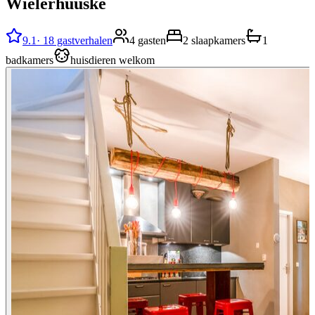
Wielerhuuske
9.1
·
18 gastverhalen
4 gasten
2 slaapkamers
1
badkamers
huisdieren welkom