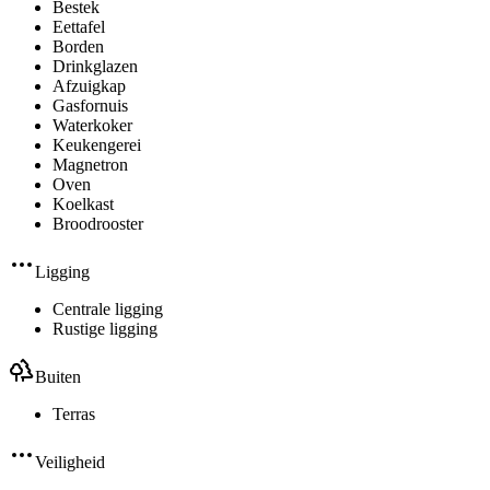
Bestek
Eettafel
Borden
Drinkglazen
Afzuigkap
Gasfornuis
Waterkoker
Keukengerei
Magnetron
Oven
Koelkast
Broodrooster
Ligging
Centrale ligging
Rustige ligging
Buiten
Terras
Veiligheid