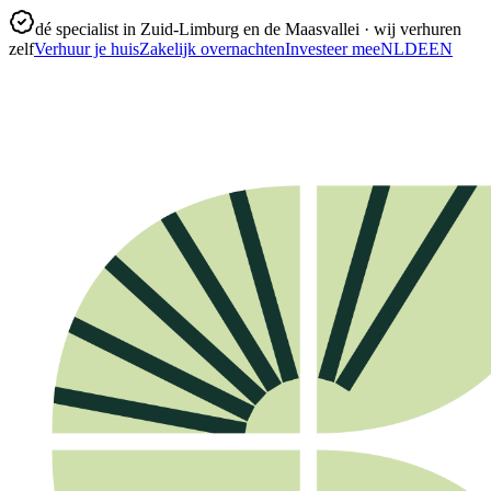
dé specialist in Zuid-Limburg en de Maasvallei · wij verhuren
zelf
Verhuur je huis
Zakelijk overnachten
Investeer mee
NL
DE
EN