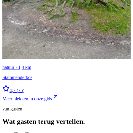
natuur · 1,4 km
Stammenderbos
4,7
(75)
Meer plekken in onze gids
van gasten
Wat gasten
terug vertellen.