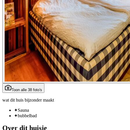
Toon alle 38 foto's
wat dit huis bijzonder maakt
✦
Sauna
✦
bubbelbad
Over
dit huisje