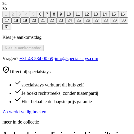
za
zo
1
2
3
4
5
6
7
8
9
10
11
12
13
14
15
16
17
18
19
20
21
22
23
24
25
26
27
28
29
30
31
Kies je aankomstdag
Kies je aankomstdag
Vragen?
+31 43 234 00 69
·
info@specialstays.com
Direct bij specialstays
specialstays verhuurt dit huis zelf
Je boekt rechtstreeks, zonder tussenpartij
Hier betaal je de laagste prijs garantie
Zo werkt veilig boeken
meer in de collectie